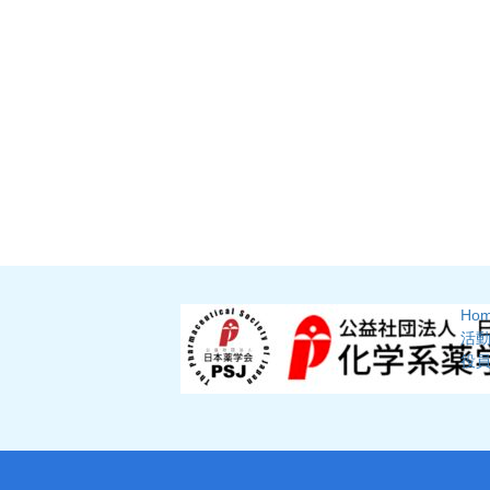
Ho
活
役