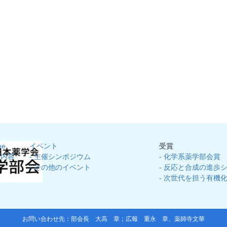
me
イベント
受賞
動内容
- 主催シンポジウム
- 化学系薬学部会賞
員
- その他のイベント
- 反応と合成の進歩
- 次世代を担う有機
お問い合わせ先：部会長
大高 章
；広報
重永 章
、
薬師寺文華