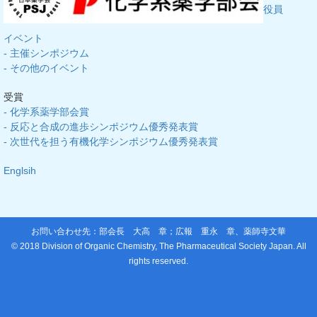
役員
イベント
- 主催シンポジウム
- その他のイベント
受賞
- 化学系薬学部会賞
- 反応と合成の進歩シンポジウム優秀発表賞
- 次世代を担う有機化学シンポジウム優秀発表賞
Englsih
お問い合わせ先：部会長
大高 章
；広報
重永 章
、
薬師寺文華
© 2018 Division of Organic Chemistry, The Pharmaceutical Society Japan. All
rights reserved.