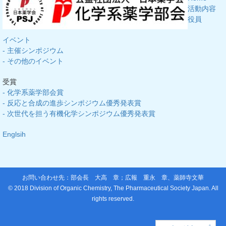
活動内容
役員
イベント
- 主催シンポジウム
- その他のイベント
受賞
- 化学系薬学部会賞
- 反応と合成の進歩シンポジウム優秀発表賞
- 次世代を担う有機化学シンポジウム優秀発表賞
Englsih
お問い合わせ先：部会長
大高 章
；広報
重永 章
、
薬師寺文華
© 2018 Division of Organic Chemistry, The Pharmaceutical Society Japan. All
rights reserved.