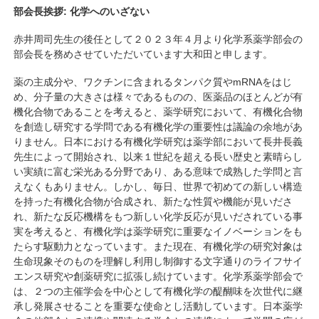
部会長挨拶: 化学へのいざない
赤井周司先生の後任として２０２３年４月より化学系薬学部会の
部会長を務めさせていただいています大和田と申します。
薬の主成分や、ワクチンに含まれるタンパク質やmRNAをはじ
め、分子量の大きさは様々であるものの、医薬品のほとんどが有
機化合物であることを考えると、薬学研究において、有機化合物
を創造し研究する学問である有機化学の重要性は議論の余地があ
りません。日本における有機化学研究は薬学部において長井長義
先生によって開始され、以来１世紀を超える長い歴史と素晴らし
い実績に富む栄光ある分野であり、ある意味で成熟した学問と言
えなくもありません。しかし、毎日、世界で初めての新しい構造
を持った有機化合物が合成され、新たな性質や機能が見いださ
れ、新たな反応機構をもつ新しい化学反応が見いだされている事
実を考えると、有機化学は薬学研究に重要なイノベーションをも
たらす駆動力となっています。また現在、有機化学の研究対象は
生命現象そのものを理解し利用し制御する文字通りのライフサイ
エンス研究や創薬研究に拡張し続けています。化学系薬学部会で
は、２つの主催学会を中心として有機化学の醍醐味を次世代に継
承し発展させることを重要な使命とし活動しています。日本薬学