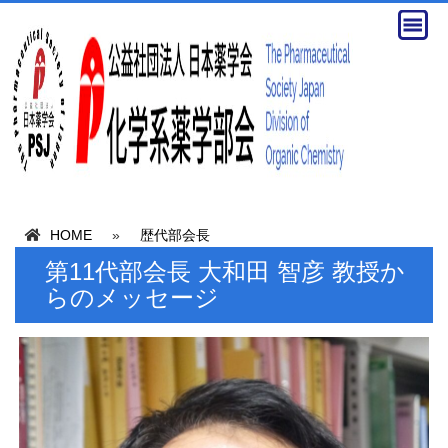
HOME
»
歴代部会長
第11代部会長 大和田 智彦 教授か
らのメッセージ