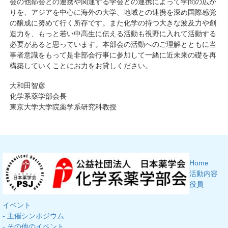
会の他部会との連携や関連する学会との連携によって学問の広が
りを、アジアを中心に海外の大学、地域との連携を深め国際感覚
の醸成に努めて行く所存です。また化学の持つ大きな波及力や創
造力を、もっと若い中高生に伝える活動も視野に入れて活動する
必要があると思っています。本部会の活動へのご理解とともに当
事者意識をもって是非部会行事に参加して一緒に近未来の礎を再
構築していくことにお力をお貸しください。
大和田智彦
化学系薬学部会長
東京大学大学院薬学系研究科教授
Home
活動内容
役員
イベント
- 主催シンポジウム
- その他のイベント