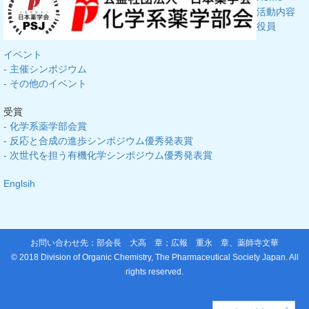
活動内容
役員
イベント
- 主催シンポジウム
- その他のイベント
受賞
- 化学系薬学部会賞
- 反応と合成の進歩シンポジウム優秀発表賞
- 次世代を担う有機化学シンポジウム優秀発表賞
Englsih
お問い合わせ先：部会長
大高 章
；広報
重永 章
、
薬師寺文華
© 2018 Division of Organic Chemistry, The Pharmaceutical Society Japan. All
rights reserved.