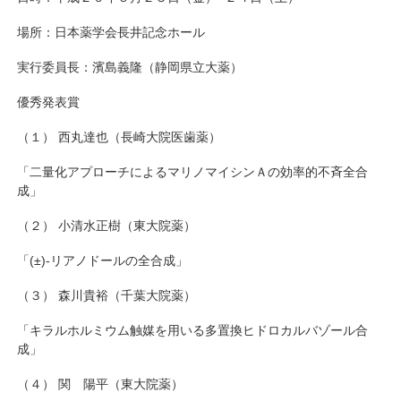
場所：日本薬学会長井記念ホール
実行委員長：濱島義隆（静岡県立大薬）
優秀発表賞
（１） 西丸達也（長崎大院医歯薬）
「二量化アプローチによるマリノマイシンＡの効率的不斉全合
成」
（２） 小清水正樹（東大院薬）
「(±)-リアノドールの全合成」
（３） 森川貴裕（千葉大院薬）
「キラルホルミウム触媒を用いる多置換ヒドロカルバゾール合
成」
（４） 関 陽平（東大院薬）