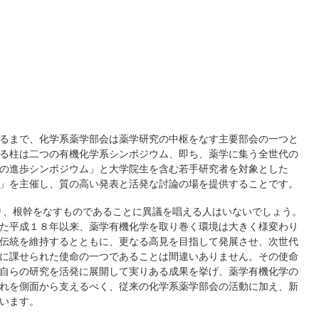
るまで、化学系薬学部会は薬学研究の中枢をなす主要部会の一つと
る柱は二つの有機化学系シンポジウム、即ち、薬学に集う全世代の
の進歩シンポジウム」と大学院生を含む若手研究者を対象とした
」を主催し、質の高い発表と活発な討論の場を提供することです。
り、根幹をなすものであることに異議を唱える人はいないでしょう。
た平成１８年以来、薬学有機化学を取り巻く環境は大きく様変わり
伝統を維持するとともに、更なる高見を目指して発展させ、次世代
に課せられた使命の一つであることは間違いありません。その使命
自らの研究を活発に展開して実りある成果を挙げ、薬学有機化学の
れを側面から支えるべく、従来の化学系薬学部会の活動に加え、新
います。