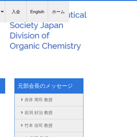
入会
Englsih
ホーム
元部会長のメッセージ
赤井 周司 教授
岩渕 好治 教授
竹本 佳司 教授