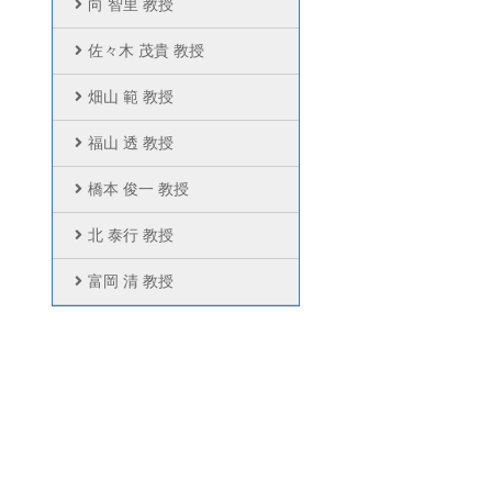
向 智里 教授
佐々木 茂貴 教授
畑山 範 教授
福山 透 教授
橋本 俊一 教授
北 泰行 教授
富岡 清 教授